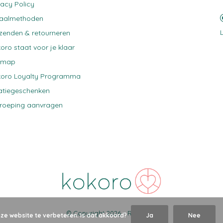
vacy Policy
taalmethoden
zenden & retourneren
oro staat voor je klaar
emap
oro Loyalty Programma
atiegeschenken
roeping aanvragen
© Copyright
2026
-
RSS-feed
nze website te verbeteren. Is dat akkoord?
Ja
Nee