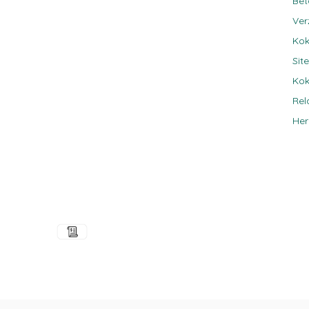
Be
Ver
Kok
Sit
Kok
Rel
Her