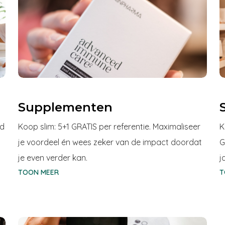
Supplementen
jd
Koop slim: 5+1 GRATIS per referentie. Maximaliseer
K
je voordeel én wees zeker van de impact doordat
G
je even verder kan.
j
TOON MEER
T