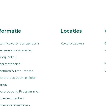
formatie
Locaties
 zijn Kokoro, aangenaam!
Kokoro Leuven
gemene voorwaarden
vacy Policy
taalmethoden
zenden & retourneren
oro staat voor je klaar
emap
oro Loyalty Programma
atiegeschenken
roeping aanvragen