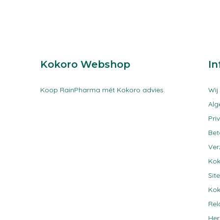
Kokoro Webshop
In
Koop RainPharma mét Kokoro advies.
Wij
Al
Pri
Be
Ver
Kok
Sit
Kok
Rel
Her