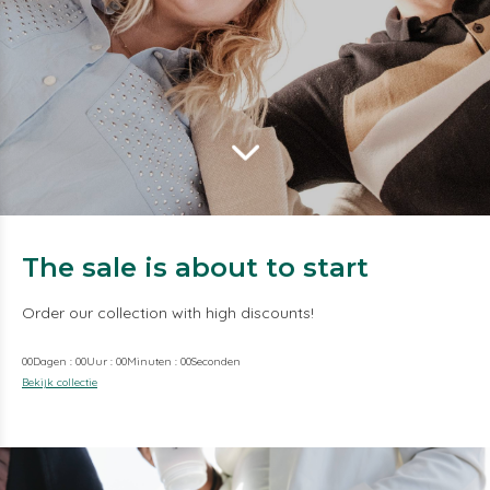
The sale is about to start
Order our collection with high discounts!
0
0
Dagen
:
0
0
Uur
:
0
0
Minuten
:
0
0
Seconden
Bekijk collectie