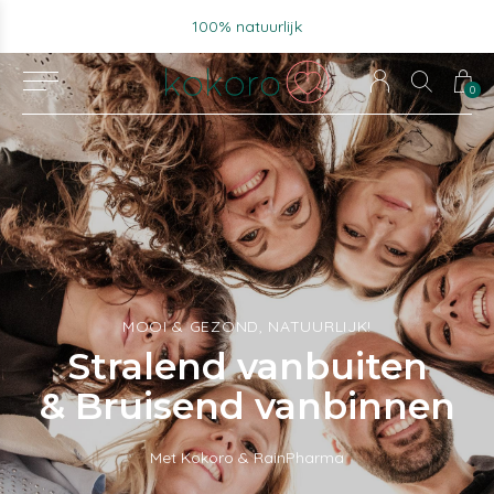
Voor 15u besteld, zelfde werkdag verzonden.
0
MOOI & GEZOND, NATUURLIJK!
Stralend vanbuiten
& Bruisend vanbinnen
Met Kokoro & RainPharma