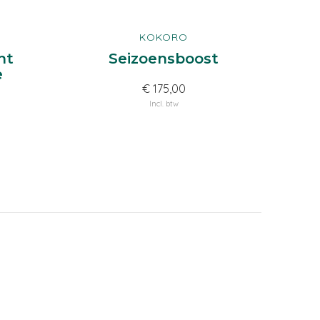
KOKORO
nt
Seizoensboost
e
€ 175,00
Incl. btw