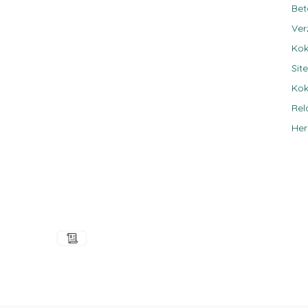
Be
Ver
Kok
Sit
Kok
Rel
Her