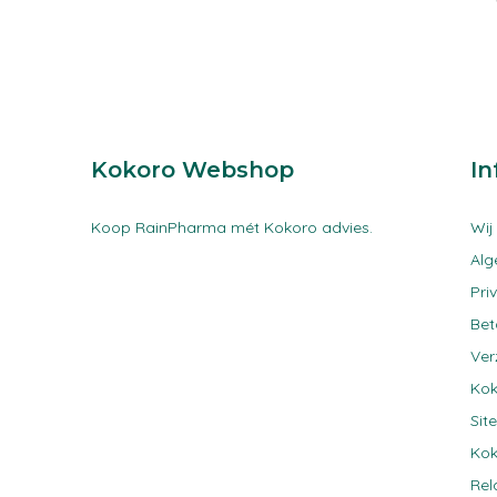
Kokoro Webshop
In
Koop RainPharma mét Kokoro advies.
Wij
Al
Pri
Be
Ver
Kok
Sit
Kok
Rel