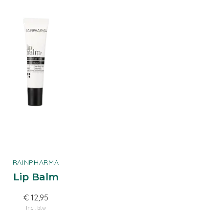
RAINPHARMA
Lip Balm
€ 12,95
Incl. btw