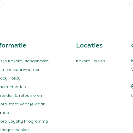
formatie
Locaties
 zijn Kokoro, aangenaam!
Kokoro Leuven
gemene voorwaarden
vacy Policy
taalmethoden
zenden & retourneren
oro staat voor je klaar
emap
oro Loyalty Programma
atiegeschenken