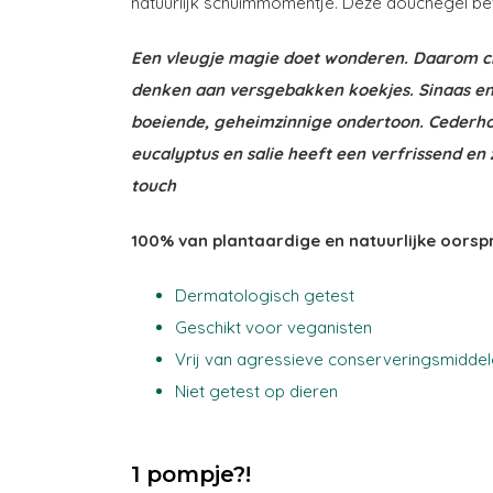
natuurlijk schuimmomentje. Deze douchegel beva
Een vleugje magie doet wonderen. Daarom cre
denken aan versgebakken koekjes. Sinaas en 
boeiende, geheimzinnige ondertoon. Cederho
eucalyptus en salie heeft een verfrissend en
touch
100% van plantaardige en natuurlijke oorsp
Dermatologisch getest
Geschikt voor veganisten
Vrij van agressieve conserveringsmidde
Niet getest op dieren
1 pompje?!