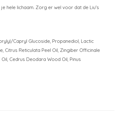
e hele lichaam. Zorg er wel voor dat de Liu's
prylyl/Capryl Glucoside, Propanediol, Lactic
Citrus Reticulata Peel Oil, Zingiber Officinale
af Oil, Cedrus Deodara Wood Oil, Pinus