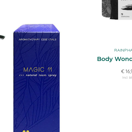
RAINPH
Body Wond
€ 16,
Incl. b