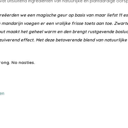
t uitsluitend ingrediënten van natuurlijke en plantaardige oor
ëerden we een magische geur op basis van maar liefst 11 ess
mandarijn voegen er een vrolijke frisse toets aan toe. Zwar
ut maakt het geheel warm en den brengt rustgevende boslucht
 zuiverend effect. Met deze betoverende blend van natuurlijk
rong. No nasties.
len