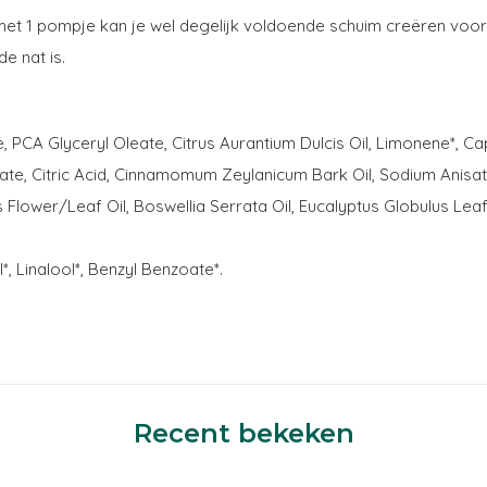
met 1 pompje kan je wel degelijk voldoende schuim creëren voor j
 nat is.
, PCA Glyceryl Oleate, Citrus Aurantium Dulcis Oil, Limonene*, Ca
e, Citric Acid, Cinnamomum Zeylanicum Bark Oil, Sodium Anisate, 
is Flower/Leaf Oil, Boswellia Serrata Oil, Eucalyptus Globulus Le
, Linalool*, Benzyl Benzoate*.
Recent bekeken