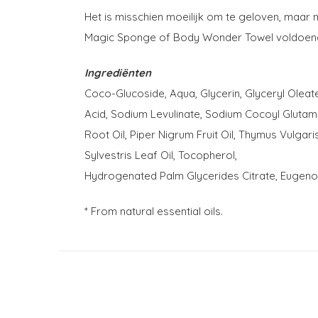
Het is misschien moeilijk om te geloven, maar 
Magic Sponge of Body Wonder Towel voldoende
Ingrediënten
Coco-Glucoside, Aqua, Glycerin, Glyceryl Oleate
Acid, Sodium Levulinate, Sodium Cocoyl Glutamat
Root Oil, Piper Nigrum Fruit Oil, Thymus Vulgar
Sylvestris Leaf Oil, Tocopherol,
Hydrogenated Palm Glycerides Citrate, Eugenol*
* From natural essential oils.