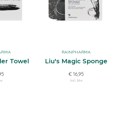
ARMA
RAINPHARMA
er Towel
Liu's Magic Sponge
95
€ 16,95
tw
Incl. btw