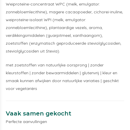
Weiproteïne-concentraat WPC (melk, emulgator:
zonnebloemlecithine), magere cacaopoeder, cichorei-inuline,
weiproteïne-isolaat WPI (melk, emulgator:
zonnebloemlecithine), plantaardige vezels, aroma,
verdikkingsmiddelen (guarpitmeel, xanthaangom),
zoetstoffen (enzymatisch geproduceerde steviolglycosiden,
steviolglycosiden uit Stevia).
met zoetstoffen van natuurlijke oorsprong | zonder
kleurstoffen | zonder bewaarmiddelen | glutenvrij | kleur en
smaak kunnen afwijken door natuurlijke variaties | geschikt
voor vegetariërs
Vaak samen gekocht
Perfecte aanvullingen