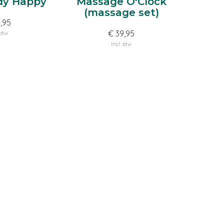
dy Happy
Massage O'Clock
Le
(massage set)
,95
€ 39,95
 btw
Incl. btw