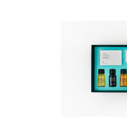
Let's Face It
It's in your H
(hand set
€ 49,95
€ 39,95
Incl. btw
Incl. btw