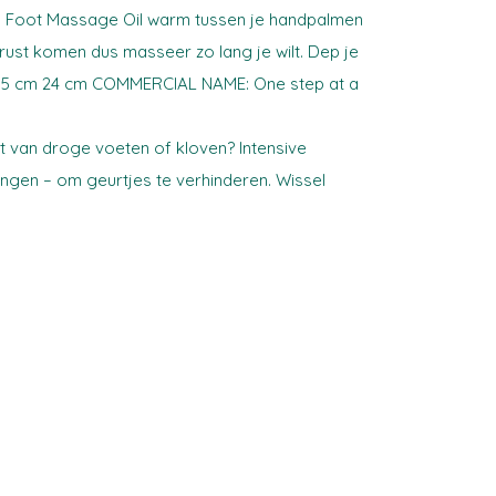
ing Foot Massage Oil warm tussen je handpalmen
rust komen dus masseer zo lang je wilt. Dep je
42,5 cm 24 cm COMMERCIAL NAME: One step at a
st van droge voeten of kloven? Intensive
gen – om geurtjes te verhinderen. Wissel