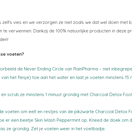
zelfs vies en we verzorgen ze niet zoals we dat wel doen met bi
en te verwennen. Dankzij de 100% natuurlijke producten in dez
den!
isse voeten?
rbeeld de Never Ending Circle van RainPharma – niet inbegrepen
 van het flesje) toe aan het water en laat je voeten minstens 15 m
r en scrub ze minstens 1 minuut grondig met Charcoal Detox Foot
e voeten om eelt en restjes van de pikzwarte Charcoal Detox Fo
 er een beetje Skin Wash Peppermint op. Kneed de doek om de
as ze grondig. Zet je voeten weer in het voetbadje.