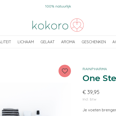
Voor 15u besteld, zelfde werkdag verzonden.
ALITEIT
LICHAAM
GELAAT
AROMA
GESCHENKEN
A
RAINPHARMA
One Ste
€ 39,95
Incl. btw
Je voeten brengen 