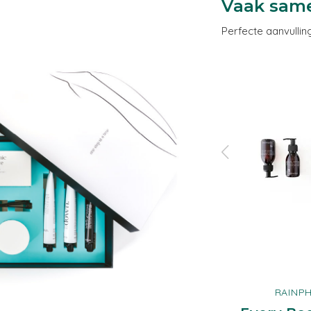
Vaak sam
Perfecte aanvullin
RAINPHARMA
RAINP