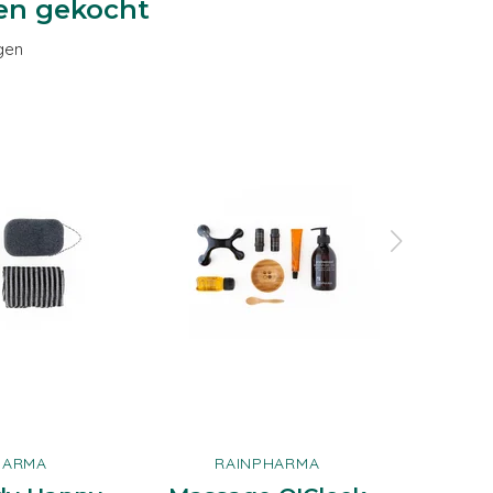
en gekocht
gen
HARMA
RAINPHARMA