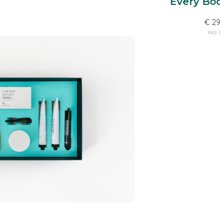
ands
Inside Out
Every Bo
)
€ 14,95
€ 29
Incl. btw
Incl.