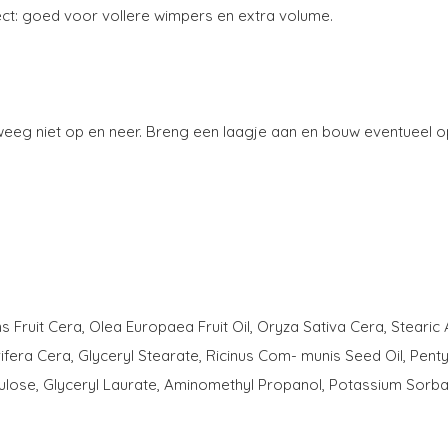
ct: goed voor vollere wimpers en extra volume.
 beweeg niet op en neer. Breng een laagje aan en bouw eventueel 
Fruit Cera, Olea Europaea Fruit Oil, Oryza Sativa Cera, Stearic 
ifera Cera, Glyceryl Stearate, Ricinus Com- munis Seed Oil, Penty
llulose, Glyceryl Laurate, Aminomethyl Propanol, Potassium Sor