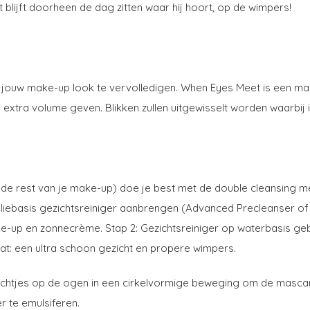
 blijft doorheen de dag zitten waar hij hoort, op de wimpers!
jouw make-up look te vervolledigen. When Eyes Meet is een mas
f extra volume geven. Blikken zullen uitgewisselt worden waarb
e rest van je make-up) doe je best met de double cleansing m
 oliebasis gezichtsreiniger aanbrengen (Advanced Precleanser o
ake-up en zonnecrème. Stap 2: Gezichtsreiniger op waterbasis 
at: een ultra schoon gezicht en propere wimpers.
zachtjes op de ogen in een cirkelvormige beweging om de mascar
r te emulsiferen.