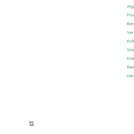
Al
Pri
Be
Ver
Kok
Sit
Kok
Rel
Her