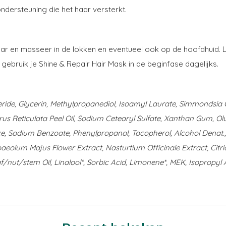
dersteuning die het haar versterkt.
r en masseer in de lokken en eventueel ook op de hoofdhuid. L
gebruik je Shine & Repair Hair Mask in de beginfase dagelijks.
ceride, Glycerin, Methylpropanediol, Isoamyl Laurate, Simmondsia
Citrus Reticulata Peel Oil, Sodium Cetearyl Sulfate, Xanthan Gum, Ol
ce, Sodium Benzoate, Phenylpropanol, Tocopherol, Alcohol Denat.
ropaeolum Majus Flower Extract, Nasturtium Officinale Extract, Cit
/nut/stem Oil, Linalool*, Sorbic Acid, Limonene*, MEK, Isopropyl