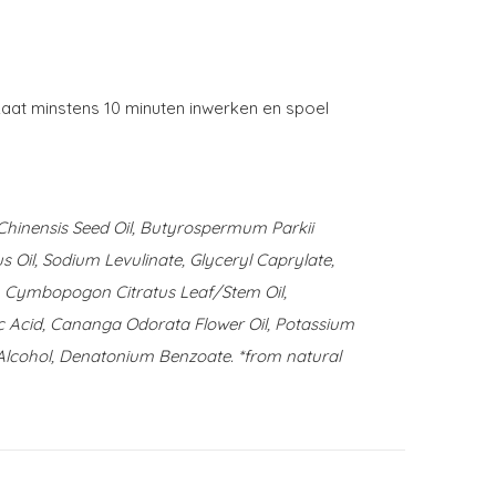
aat minstens 10 minuten inwerken en spoel
 Chinensis Seed Oil, Butyrospermum Parkii
us Oil, Sodium Levulinate, Glyceryl Caprylate,
, Cymbopogon Citratus Leaf/Stem Oil,
ric Acid, Cananga Odorata Flower Oil, Potassium
 Alcohol, Denatonium Benzoate. *from natural