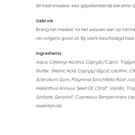
dit haarsmasker een gepatenteerde keratine-on
Gebruik
Breng het masker na het wassen aan op nat haa
vervolgens goed uit. Bij sterk beschadigd haar 
Ingredients
Aqua, Cetearyl Alcohol, Caprylic/Capric Trigly
Butter, Stearic Acid, Caprylyl Glycol, Lecithin, 
Sclerotium Gum, Polymnia Sonchifolia Root Jui
Helianthus Annuus Seed Oil, Citral*, Vanillin, T
Sorbate, Geraniol*, Cupressus Sempervirens Leaf
essential oils.