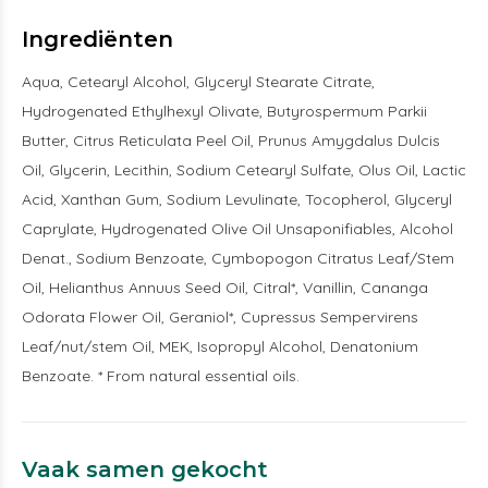
Ingrediënten
Aqua, Cetearyl Alcohol, Glyceryl Stearate Citrate,
Hydrogenated Ethylhexyl Olivate, Butyrospermum Parkii
Butter, Citrus Reticulata Peel Oil, Prunus Amygdalus Dulcis
Oil, Glycerin, Lecithin, Sodium Cetearyl Sulfate, Olus Oil, Lactic
Acid, Xanthan Gum, Sodium Levulinate, Tocopherol, Glyceryl
Caprylate, Hydrogenated Olive Oil Unsaponifiables, Alcohol
Denat., Sodium Benzoate, Cymbopogon Citratus Leaf/Stem
Oil, Helianthus Annuus Seed Oil, Citral*, Vanillin, Cananga
Odorata Flower Oil, Geraniol*, Cupressus Sempervirens
Leaf/nut/stem Oil, MEK, Isopropyl Alcohol, Denatonium
Benzoate. * From natural essential oils.
Vaak samen gekocht