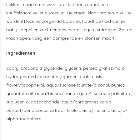
Lekker in bad en er even later schoon en met een
knuffelzacht velletje weer uit. Helemaal klaar om terug vuil te
worden! Deze verzorgende badmelk houdt de huid van je
baby soepel en zacht en beschermt tegen uitdroging. Zet de
kraan open, voeg één pompje toe en plonzen maar!
Ingrediënten
caprylic/capric triglyceride, glycerin, persea gratissima oil,
hydrogenated coconut oil/gardenia tahitensis
flower/tocopherol, aqua/sucrose laurate/alcohol, punica
granatum oil, aqua/biosaccharide gum-1, sucrose palmitate,
a-glucan oligosaccharide, aqua/phragmites karka
extract/poria cocos extract, linoleic acid/linolenic acid, d-
alpha-tocopherol