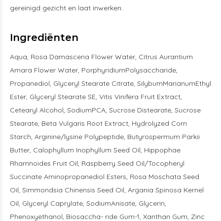
gereinigd gezicht en laat inwerken.
Ingrediënten
Aqua, Rosa Damascena Flower Water, Citrus Aurantium
Amara Flower Water, PorphyridiumPolysaccharide,
Propanediol, Glyceryl Stearate Citrate, SilybumMarianumEthyl
Ester, Glyceryl Stearate SE, Vitis Vinifera Fruit Extract,
Cetearyl Alcohol, SodiumPCA, Sucrose Distearate, Sucrose
Stearate, Beta Vulgaris Root Extract, Hydrolyzed Corn
Starch, Arginine/lysine Polypeptide, Butyrospermum Parkii
Butter, Calophyllum Inophyllum Seed Oil, Hippophae
Rhamnoides Fruit Oil, Raspberry Seed Oil/Tocopheryl
Succinate Aminopropanediol Esters, Rosa Moschata Seed
Oil, Simmondsia Chinensis Seed Oil, Argania Spinosa Kernel
Oil, Glyceryl Caprylate, SodiumAnisate, Glycerin,
Phenoxyethanol, Biosaccha- ride Gum-1, Xanthan Gum, Zinc