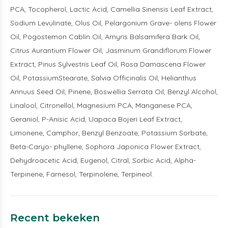
PCA, Tocopherol, Lactic Acid, Camellia Sinensis Leaf Extract,
Sodium Levulinate, Olus Oil, Pelargonium Grave- olens Flower
Oil, Pogostemon Cablin Oil, Amyris Balsamifera Bark Oil,
Citrus Aurantium Flower Oil, Jasminum Grandiflorum Flower
Extract, Pinus Sylvestris Leaf Oil, Rosa Damascena Flower
Oil, PotassiumStearate, Salvia Officinalis Oil, Helianthus
Annuus Seed Oil, Pinene, Boswellia Serrata Oil, Benzyl Alcohol,
Linalool, Citronellol, Magnesium PCA, Manganese PCA,
Geraniol, P-Anisic Acid, Uapaca Bojeri Leaf Extract,
Limonene, Camphor, Benzyl Benzoate, Potassium Sorbate,
Beta-Caryo- phyllene, Sophora Japonica Flower Extract,
Dehydroacetic Acid, Eugenol, Citral, Sorbic Acid, Alpha-
Terpinene, Farnesol, Terpinolene, Terpineol.
Recent bekeken