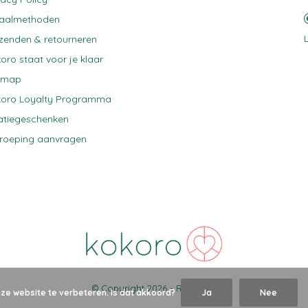
taalmethoden
zenden & retourneren
oro staat voor je klaar
emap
oro Loyalty Programma
atiegeschenken
roeping aanvragen
© Copyright
2026
-
RSS-feed
nze website te verbeteren. Is dat akkoord?
Ja
Nee