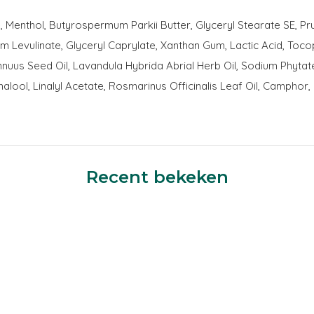
te, Menthol, Butyrospermum Parkii Butter, Glyceryl Stearate SE, P
odium Levulinate, Glyceryl Caprylate, Xanthan Gum, Lactic Acid, 
nnuus Seed Oil, Lavandula Hybrida Abrial Herb Oil, Sodium Phytat
Linalool, Linalyl Acetate, Rosmarinus Officinalis Leaf Oil, Camphor
Recent bekeken