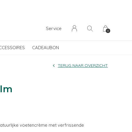
Service
0
CCESSOIRES
CADEAUBON
TERUG NAAR OVERZICHT
alm
atuurlijke voetencrème met verfrissende